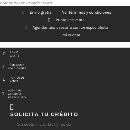
Ir
colchonesensonador.com
al
Envío gratis
Ver términos y condiciones
contenido
Puntos de venta
Agendar una asesoría con un especialista
Mi cuenta
ENVÍO
GRATIS
TÉRMINOS Y
CONDICIONES
PUNTOS DE
VENTA
AGENDAR
ASESORÍA
ESPECIALISTA
SOLICITA TU CRÉDITO
Sin cuota inicial, fácil y rápido