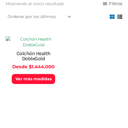
Filtros
Mostrando el único resultado
Este
producto
tiene
Colchón Health
múltiples
DobleGold
variantes.
Desde
$
1.444.000
Las
opciones
Ver más medidas
se
pueden
elegir
en
la
página
de
producto
¡Suscríbete a nuestro Boletín de