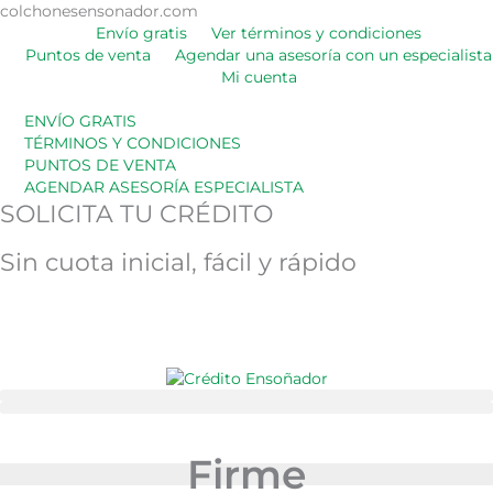
Ir
colchonesensonador.com
Ordenado
al
Envío gratis
Ver términos y condiciones
por
contenido
Puntos de venta
Agendar una asesoría con un especialista
los
últimos
Mi cuenta
ENVÍO GRATIS
TÉRMINOS Y CONDICIONES
PUNTOS DE VENTA
AGENDAR ASESORÍA ESPECIALISTA
SOLICITA TU CRÉDITO
Sin cuota inicial, fácil y rápido
Firme