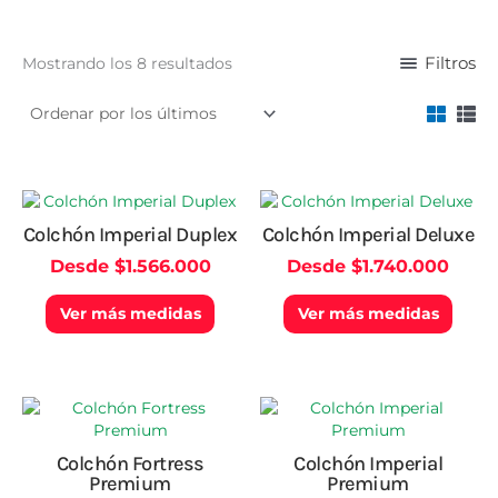
Filtros
Mostrando los 8 resultados
Este
Este
producto
produ
Colchón Imperial Duplex
Colchón Imperial Deluxe
tiene
tiene
Desde
$
1.566.000
Desde
$
1.740.000
múltiples
múlti
variantes.
varian
Las
Las
Ver más medidas
Ver más medidas
opciones
opcio
se
se
pueden
pued
elegir
elegir
Este
Este
en
en
producto
produ
la
la
tiene
tiene
Colchón Fortress
Colchón Imperial
página
págin
múltiples
múlti
Premium
Premium
de
de
variantes.
varian