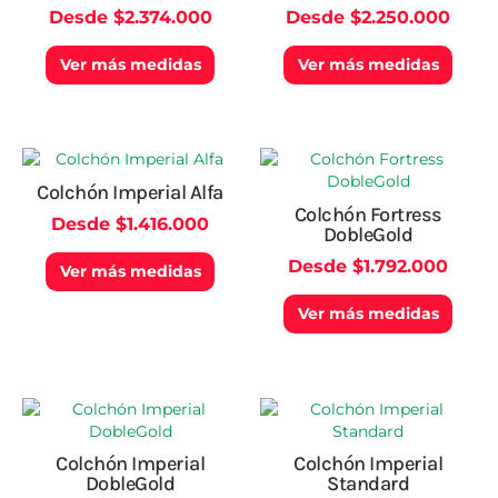
producto
produ
Desde
$
2.374.000
Desde
$
2.250.000
Las
Las
opciones
opcio
Ver más medidas
Ver más medidas
se
se
pueden
pued
elegir
elegir
en
en
la
la
Este
Este
página
págin
producto
produ
Colchón Imperial Alfa
de
de
tiene
tiene
Colchón Fortress
producto
produ
Desde
$
1.416.000
múltiples
múlti
DobleGold
variantes.
varian
Desde
$
1.792.000
Las
Las
Ver más medidas
opciones
opcio
Ver más medidas
se
se
pueden
pued
elegir
elegir
en
en
la
la
Este
Este
página
págin
producto
produ
de
de
tiene
tiene
Colchón Imperial
Colchón Imperial
producto
produ
múltiples
múlti
DobleGold
Standard
variantes.
varian