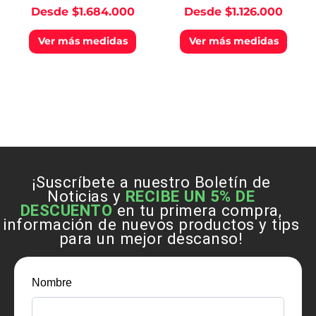
Desde
$
1.684.000
Desde
$
1.126.000
Las
Las
opciones
opcio
Ver más medidas
Ver más medidas
se
se
pueden
pued
elegir
elegir
en
en
la
la
página
págin
de
de
producto
produ
¡Suscríbete a nuestro Boletín de
Noticias y
RECIBE UN 5% DE
DESCUENTO
en tu primera compra,
información de nuevos productos y tips
para un mejor descanso!