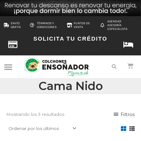
Ordenado
Ir
por
al
los
últimos
contenido
AGENDAR
ENVÍO
TÉRMINOS Y
PUNTOS DE
ASESORÍA
GRATIS
CONDICIONES
VENTA
ESPECIALISTA
SOLICITA TU CRÉDITO
Sin cuota inicial, fácil y rápido
Cama Nido
Filtros
Mostrando los 3 resultados