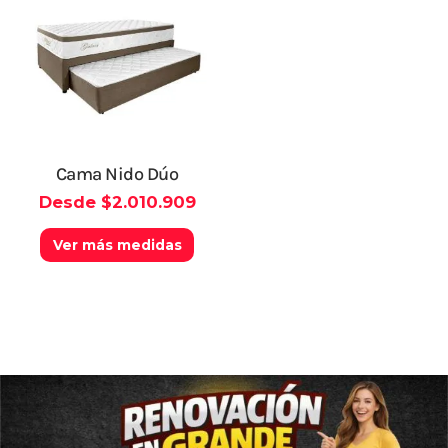
tiene
múltiples
variantes.
Las
opciones
se
pueden
elegir
en
Cama Nido Dúo
la
Desde
$
2.010.909
página
de
Ver más medidas
producto