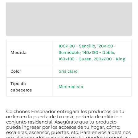
Información adicional
Tiempos de entrega
Valoraciones (0)
100×190 – Sencillo
,
120×190 –
Medida
Semidoble
,
140×190 – Doble
,
160×190 – Queen
,
200×200 – King
Color
Gris claro
Tipo de
Minimalista
cabeceros
Colchones Ensoñador entregará los productos de tu
orden en la puerta de tu casa, portería de edificio o
conjunto residencial.
Asegúrate
que tu producto
pueda ingresar por los accesos de tu hogar, cómo:
escaleras, ascensor, puertas, etc. Para envíos a destinos
no seleccionados para envío gratis, puedes preguntar