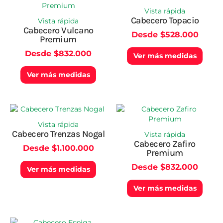
producto
produ
Vista rápida
tiene
tiene
Cabecero Topacio
Vista rápida
múltiples
múlti
Cabecero Vulcano
Desde
$
528.000
variantes.
varian
Premium
Las
Las
Desde
$
832.000
opciones
opcio
Ver más medidas
se
se
Ver más medidas
pueden
pued
elegir
elegir
en
en
la
la
Este
Este
página
págin
producto
produ
Vista rápida
de
de
tiene
tiene
Cabecero Trenzas Nogal
Vista rápida
producto
produ
múltiples
múlti
Cabecero Zafiro
Desde
$
1.100.000
variantes.
varian
Premium
Las
Las
Desde
$
832.000
opciones
opcio
Ver más medidas
se
se
Ver más medidas
pueden
pued
elegir
elegir
en
en
la
la
Este