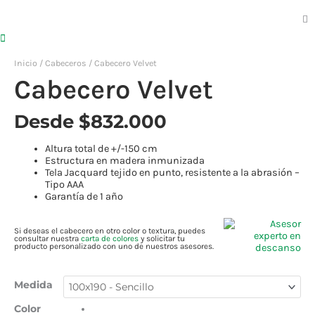
Inicio
/
Cabeceros
/ Cabecero Velvet
Cabecero
Cabecero Velvet
Velvet
cantidad
Desde
$
832.000
Altura total de +/-150 cm
Estructura en madera inmunizada
Tela Jacquard tejido en punto, resistente a la abrasión –
Tipo AAA
Garantía de 1 año
Si deseas el cabecero en otro color o textura, puedes
consultar nuestra
carta de colores
y solicitar tu
producto personalizado con uno de nuestros asesores.
Medida
Color