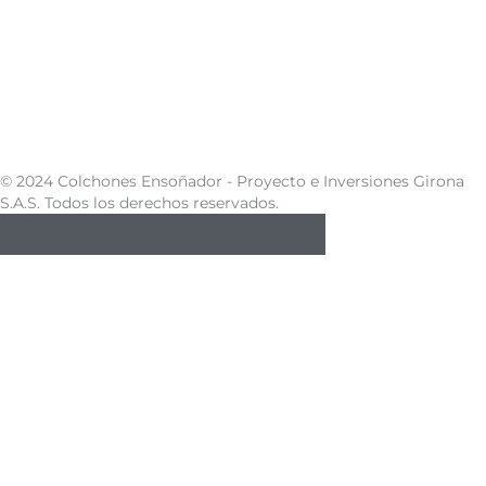
© 2024 Colchones Ensoñador - Proyecto e Inversiones Girona
S.A.S. Todos los derechos reservados.
0
Carrito de compras
Tu carrito está vacío
Continuar comprando