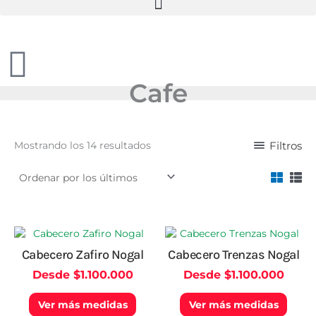
Cafe
Filtros
Mostrando los 14 resultados
Nuevo
Nuevo
Este
Este
producto
produ
Cabecero Zafiro Nogal
Cabecero Trenzas Nogal
tiene
tiene
Desde
$
1.100.000
Desde
$
1.100.000
múltiples
múlti
variantes.
varian
Las
Las
Ver más medidas
Ver más medidas