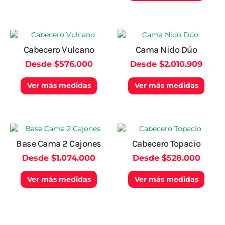
pueden
pued
elegir
elegir
en
en
la
la
Este
Este
página
págin
producto
produ
Cabecero Vulcano
Cama Nido Dúo
de
de
tiene
tiene
producto
produ
Desde
$
576.000
Desde
$
2.010.909
múltiples
múlti
variantes.
varian
Las
Las
Ver más medidas
Ver más medidas
opciones
opcio
se
se
pueden
pued
elegir
elegir
Este
Este
en
en
producto
produ
Base Cama 2 Cajones
Cabecero Topacio
la
la
tiene
tiene
página
págin
Desde
$
1.074.000
Desde
$
528.000
múltiples
múlti
de
de
variantes.
varian
producto
produ
Las
Las
Ver más medidas
Ver más medidas
opciones
opcio
se
se
pueden
pued
elegir
elegir