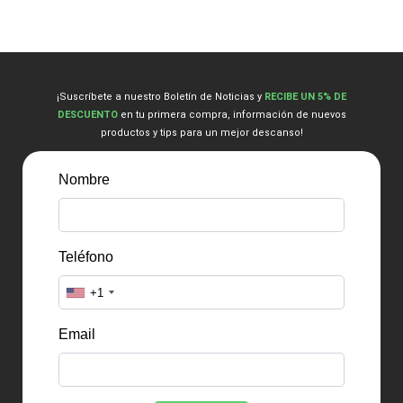
en
en
la
la
página
págin
de
de
producto
produ
¡Suscríbete a nuestro Boletín de Noticias y
RECIBE UN 5% DE
DESCUENTO
en tu primera compra, información de nuevos
productos y tips para un mejor descanso!