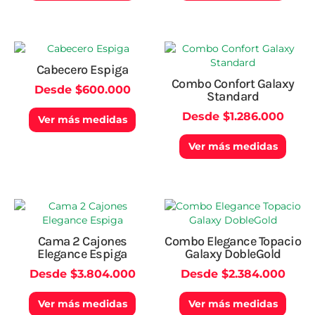
opciones
opcio
se
se
pueden
pued
elegir
elegir
Este
Este
en
en
producto
produ
Cabecero Espiga
la
la
tiene
tiene
Combo Confort Galaxy
página
págin
Desde
$
600.000
múltiples
múlti
Standard
de
de
variantes.
varian
producto
produ
Desde
$
1.286.000
Las
Las
Ver más medidas
opciones
opcio
Ver más medidas
se
se
pueden
pued
elegir
elegir
en
en
la
la
Este
Este
página
págin
producto
produ
de
de
tiene
tiene
Cama 2 Cajones
Combo Elegance Topacio
producto
produ
múltiples
múlti
Elegance Espiga
Galaxy DobleGold
variantes.
varian
Desde
$
3.804.000
Desde
$
2.384.000
Las
Las
opciones
opcio
Ver más medidas
Ver más medidas
se
se