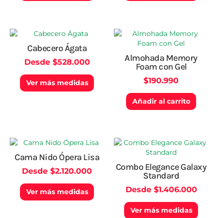
pueden
pued
elegir
elegir
en
en
la
la
Este
página
págin
producto
Cabecero Ágata
de
de
tiene
Almohada Memory
producto
produ
Desde
$
528.000
múltiples
Foam con Gel
variantes.
$
190.990
Las
Ver más medidas
opciones
Añadir al carrito
se
pueden
elegir
en
la
Este
Este
página
producto
produ
Cama Nido Ópera Lisa
de
tiene
tiene
Combo Elegance Galaxy
producto
Desde
$
2.120.000
múltiples
múlti
Standard
variantes.
varian
Desde
$
1.406.000
Las
Las
Ver más medidas
opciones
opcio
Ver más medidas
se
se