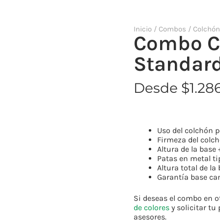
Inicio
/
Combos
/
Colchón
Combo
Combo Co
Confort
Galaxy
Standar
Standard
cantidad
Desde
$
1.28
Uso del colchón p
Firmeza del colc
Altura de la base
Patas en metal ti
Altura total de l
Garantía base ca
Si deseas el combo en o
de colores
y solicitar t
asesores.