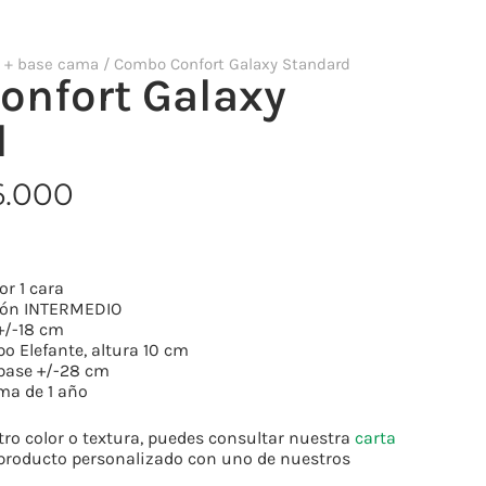
 + base cama
/ Combo Confort Galaxy Standard
nfort Galaxy
d
6.000
or 1 cara
hón INTERMEDIO
 +/-18 cm
po Elefante, altura 10 cm
a base +/-28 cm
ma de 1 año
tro color o textura, puedes consultar nuestra
carta
u producto personalizado con uno de nuestros