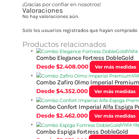
¡Gracias por confiar en nosotros!
Valoraciones
No hay valoraciones aún.
Solo los usuarios registrados que hayan comprado 
Productos relacionados
Vista
Combo Elegance Fortress DobleGold
Desde
$
2.408.000
Ver más medidas
Vis
Combo Zafiro Olmo Imperial Premiu
Desde
$
4.352.000
Ver más medidas
Combo Confort Imperial Alfa Espiga 
Desde
$
2.462.000
Ver más medidas
Vista rá
Combo Espiga Fortress DobleGold