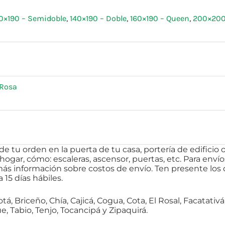
0×190 – Semidoble
,
140×190 – Doble
,
160×190 – Queen
,
200×200
Rosa
tu orden en la puerta de tu casa, portería de edificio o
ogar, cómo: escaleras, ascensor, puertas, etc. Para envío
s información sobre costos de envío. Ten presente los
 15 días hábiles.
á, Briceño, Chía, Cajicá, Cogua, Cota, El Rosal, Facatativ
Tabio, Tenjo, Tocancipá y Zipaquirá.