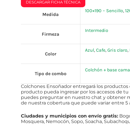
DESCARGAR FICHA TÉCNICA
100×190 – Sencillo
,
12
Medida
Intermedio
Firmeza
Azul
,
Cafe
,
Gris claro
,
Color
Colchón + base cama
Tipo de combo
Colchones Ensoñador entregará los productos de 
producto pueda ingresar por los accesos de tu h
puedes preguntar en nuestro chat y obtener má
de nuestra cobertura que puede
variar
entre 5 a
Ciudades y municipios con envío gratis:
Bogot
Mosquera, Nemocón, Sopo, Soacha, Subachoque, 