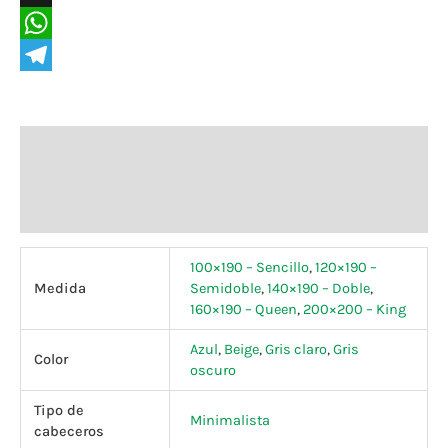
X
WhatsApp
Telegram
Información adicional
Tiempos de entrega
Valoraciones (0)
100×190 – Sencillo
,
120×190 –
Medida
Semidoble
,
140×190 – Doble
,
160×190 – Queen
,
200×200 – King
Azul
,
Beige
,
Gris claro
,
Gris
Color
oscuro
Tipo de
Minimalista
cabeceros