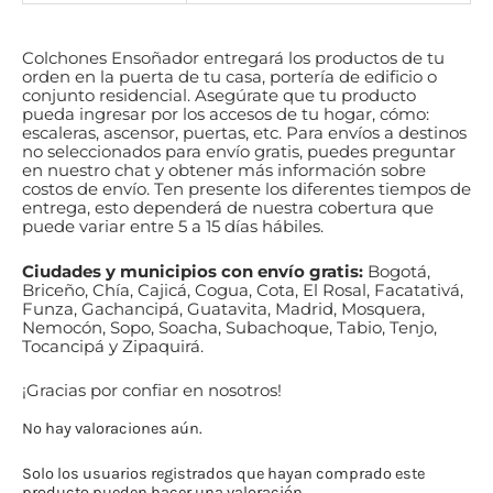
Colchones Ensoñador entregará los productos de tu
orden en la puerta de tu casa, portería de edificio o
conjunto residencial.
Asegúrate
que tu producto
pueda ingresar por los accesos de tu hogar, cómo:
escaleras, ascensor, puertas, etc. Para envíos a destinos
no seleccionados para envío gratis, puedes preguntar
en nuestro chat y obtener más información sobre
costos de envío. Ten presente los diferentes tiempos de
entrega, esto dependerá de nuestra cobertura que
puede
variar
entre 5 a 15 días hábiles.
Ciudades y municipios con envío gratis:
Bogotá,
Briceño, Chía, Cajicá, Cogua, Cota, El Rosal, Facatativá,
Funza, Gachancipá, Guatavita, Madrid, Mosquera,
Nemocón, Sopo, Soacha, Subachoque, Tabio, Tenjo,
Tocancipá y Zipaquirá.
¡Gracias por confiar en nosotros!
No hay valoraciones aún.
Solo los usuarios registrados que hayan comprado este
producto pueden hacer una valoración.