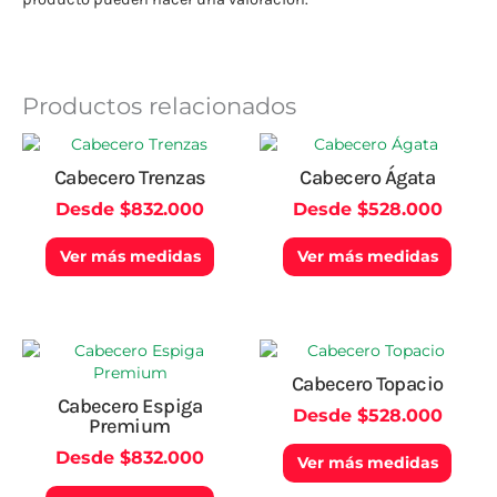
Productos relacionados
Este
Este
producto
produ
Cabecero Trenzas
Cabecero Ágata
tiene
tiene
Desde
$
832.000
Desde
$
528.000
múltiples
múlti
variantes.
varian
Las
Las
Ver más medidas
Ver más medidas
opciones
opcio
se
se
pueden
pued
elegir
elegir
Este
Este
en
en
producto
produ
Cabecero Topacio
la
la
tiene
tiene
Cabecero Espiga
página
págin
Desde
$
528.000
múltiples
múlti
Premium
de
de
variantes.
varian
producto
produ
Desde
$
832.000
Las
Las
Ver más medidas
opciones
opcio