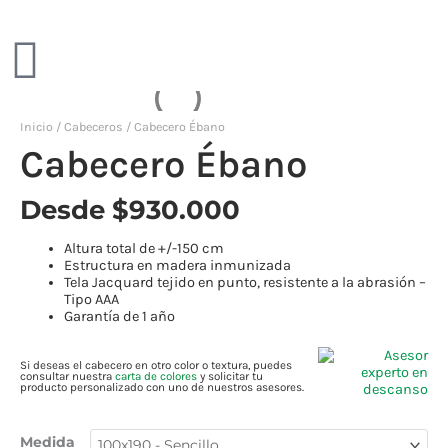
Inicio
/
Cabeceros
/ Cabecero Ébano
Cabecero
Cabecero Ébano
Ébano
cantidad
Desde
$
930.000
Altura total de +/-150 cm
Estructura en madera inmunizada
Tela Jacquard tejido en punto, resistente a la abrasión –
Tipo AAA
Garantía de 1 año
Si deseas el cabecero en otro color o textura, puedes
consultar nuestra
carta de colores
y solicitar tu
producto personalizado con uno de nuestros asesores.
Medida