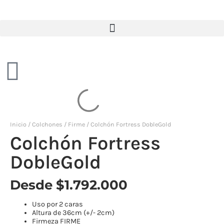
Inicio
/
Colchones
/
Firme
/ Colchón Fortress DobleGold
Colchón
Colchón Fortress
Fortress
DobleGold
DobleGold
cantidad
Desde
$
1.792.000
Uso por 2 caras
Altura de 36cm (+/- 2cm)
Firmeza FIRME