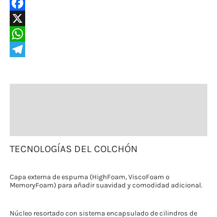
Facebook
X
WhatsApp
Telegram
Descripción
Información adicional
Tiempos de entrega
Valoraciones (0)
TECNOLOGÍAS DEL COLCHÓN
Capa externa de espuma (HighFoam, ViscoFoam o
MemoryFoam) para añadir suavidad y comodidad adicional.
Núcleo resortado con sistema encapsulado de cilindros de