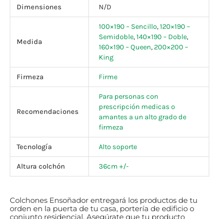
Dimensiones
N/D
100×190 – Sencillo
,
120×190 –
Semidoble
,
140×190 – Doble
,
Medida
160×190 – Queen
,
200×200 –
King
Firmeza
Firme
Para personas con
prescripción medicas o
Recomendaciones
amantes a un alto grado de
firmeza
Tecnología
Alto soporte
Altura colchón
36cm +/-
Colchones Ensoñador entregará los productos de tu
orden en la puerta de tu casa, portería de edificio o
conjunto residencial.
Asegúrate
que tu producto