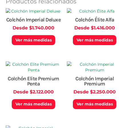
Productos relacionados
Este
Este
producto
produ
Colchón Imperial Deluxe
Colchón Élite Alfa
tiene
tiene
Desde
$
1.740.000
Desde
$
1.416.000
múltiples
múlti
variantes.
varian
Las
Las
Ver más medidas
Ver más medidas
opciones
opcio
se
se
pueden
pued
elegir
elegir
Este
Este
en
en
producto
produ
la
la
tiene
tiene
Colchón Elite Premium
Colchón Imperial
página
págin
múltiples
múlti
Penta
Premium
de
de
variantes.
varian
producto
produ
Desde
$
2.122.000
Desde
$
2.250.000
Las
Las
opciones
opcio
Ver más medidas
Ver más medidas
se
se
pueden
pued
elegir
elegir
en
en
la
la